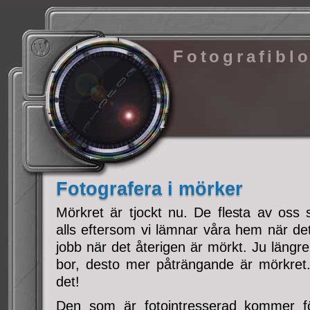
Fotografibl
Fotografera i mörker
Mörkret är tjockt nu. De flesta av oss 
alls eftersom vi lämnar våra hem när de
jobb när det återigen är mörkt. Ju längre
bor, desto mer påträngande är mörkret
det!
Den som är fotointresserad kommer förr