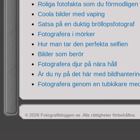
Roliga fotofakta som du förmodligen 
Coola bilder med vaping
Satsa på en duktig bröllopsfotograf
Fotografera i mörker
Hur man tar den perfekta selfien
Bilder som berör
Fotografera djur på nära håll
Är du ny på det här med bildhanteri
Fotografera genom en tubkikare me
© 2026 Fotografibloggen.se. Alla rättigheter förbehållna.